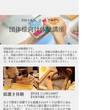
​学校や施設、子ども会など
​団体様向け体験講座
団体様向けの体験講座です。
和紙を使ったモノづくりをしながら、和紙の知識を深めてもらえる
よう、和紙の原料である楮の栽培から和紙ができるまでの作業工
程、歴史についても紹介します。
学校以外にも公民館、こども会な
ど、さまざまな場所で行っています。
ぜひご活用ください。
紙漉き体験
【料金】1人2枚1,000円
​【対象年齢】小学1年生～
卓上で簡単に体験できる紙漉き(A4サイズ)が新たに加わ
りました。1セットで4枚ほど紙を漉ける原料をバケツ1
杯分でご用意し、グループごとに原料がなくなるまで和