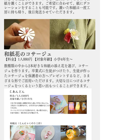
紙を漉くことができます。ご希望に合わせて、紙にデコ
レーションをすることも可能です。漉いた和紙は一度工
房に持ち帰り、後日発送させていただきます。
​和紙花のコサージュ
【料金】1人880円 【対象年齢】小学4年生～
数種類の中から2本好きな和紙の添え花を選び、コサー
ジュを作ります。
卒業式に生徒がつけたり、生徒が作っ
たコサージュを保護者の方へプレゼントするなど、さま
ざまな形でご活用いただけます。大切な日につけるコサ
ージュをつくるという思い出もつくることができます。