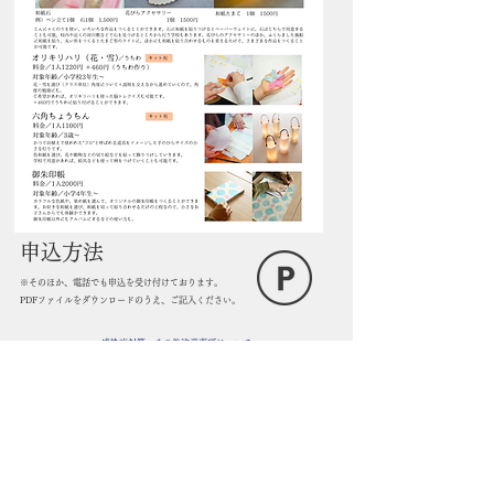
​申込方法
​※そのほか、電話でも申込を受け付けております。
​PDFファイルをダウンロードのうえ、ご記入ください。
​感染症対策・その他注意事項について
​①当日、体調不良の方は参加をご遠慮ください。
②感染症により、主催者側で体験を中止される場合は、速やかに工房までご連絡くだ
さい。
③講師側の体調不調により、体験を中止をさせていただく場合はございます。